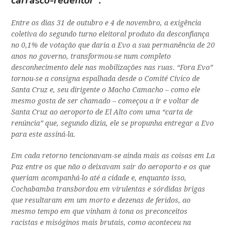
carrasco-redentor”:
Entre os dias 31 de outubro e 4 de novembro, a exigência
coletiva do segundo turno eleitoral produto da desconfiança
no 0,1% de votação que daria a Evo a sua permanência de 20
anos no governo, transformou-se num completo
desconhecimento dele nas mobilizações nas ruas. “Fora Evo”
tornou-se a consigna espalhada desde o Comité Cívico de
Santa Cruz e, seu dirigente o Macho Camacho – como ele
mesmo gosta de ser chamado – começou a ir e voltar de
Santa Cruz ao aeroporto de El Alto com uma “carta de
renúncia” que, segundo dizia, ele se propunha entregar a Evo
para este assiná-la.
Em cada retorno tencionavam-se ainda mais as coisas em La
Paz entre os que não o deixavam sair do aeroporto e os que
queriam acompanhá-lo até a cidade e, enquanto isso,
Cochabamba transbordou em virulentas e sórdidas brigas
que resultaram em um morto e dezenas de feridos, ao
mesmo tempo em que vinham à tona os preconceitos
racistas e misóginos mais brutais, como aconteceu na