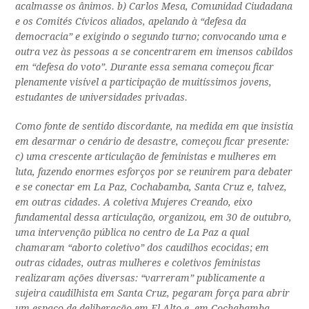
acalmasse os ânimos. b) Carlos Mesa, Comunidad Ciudadana
e os Comités Cívicos aliados, apelando à “defesa da
democracia” e exigindo o segundo turno; convocando uma e
outra vez às pessoas a se concentrarem em imensos cabildos
em “defesa do voto”. Durante essa semana começou ficar
plenamente visível a participação de muitíssimos jovens,
estudantes de universidades privadas.
Como fonte de sentido discordante, na medida em que insistia
em desarmar o cenário de desastre, começou ficar presente:
c) uma crescente articulação de feministas e mulheres em
luta, fazendo enormes esforços por se reunirem para debater
e se conectar em La Paz, Cochabamba, Santa Cruz e, talvez,
em outras cidades. A coletiva Mujeres Creando, eixo
fundamental dessa articulação, organizou, em 30 de outubro,
uma intervenção pública no centro de La Paz a qual
chamaram “aborto coletivo” dos caudilhos ecocidas; em
outras cidades, outras mulheres e coletivos feministas
realizaram ações diversas: “varreram” publicamente a
sujeira caudilhista em Santa Cruz, pegaram força para abrir
um espaço de deliberação em El Alto e, em Cochabamba,