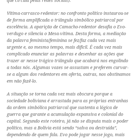
que circula pelas redes sociais).
Vítima-carrasco-redentor: no confronto político instaurou-se
de forma amplificada o triângulo simbólico patriarcal por
excelência. A aparição de Camacho-redentor desafia o Evo-
verdugo e silencia o Mesa-vítima. Desta forma, a mediação
da palavra feminista/feminina se fez/faz cada vez mais
urgente e, ao mesmo tempo, mais difícil. É cada vez mais
complicado enunciar as palavras e desenhar as ações que
trazer ar nesse trágico triângulo que acabará nos engolindo
a todas nós. Algumas vozes se assustam e preferem curvar-
se a algum dos redentores em oferta, outras, nos obstinamos
em não fazê-lo.
A situação se torna cada vez mais obscura porque a
sociedade boliviana é arrastada para as próprias entranhas
da ordem simbólica patriarcal que sustenta a lógica de
guerra que garante a acumulação expansiva e colonial do
capital. Segundo este roteiro, já não se disputa mais o poder
político, mas a Bolívia está sendo “salva ou destruída”,
dependendo de quem fala. Evo pode jogar nesse jogo, mais