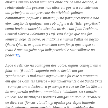
enorme tensão social num país onde até há uma década, a
rotatividade das pessoas nos altos cargos era considerada
um princípio muito presente da atividade política
comunitária, popular e sindical, justo para preservar a não
eternização de qualquer um sob a figura de “líder perpétuo”,
como havia acontecido, décadas atrás, com Juan Lechín na
Central Obrera Boliviana (COB). Isto é algo que nos faz
lembrar hoje, de novo, os
mallkus
e
mama t’allas
da nação
Qhara Qhara, os quais enunciam com força que, o que se
trata é que ninguém seja indispensável e “
atornillarse
no
poder”
[2]
.
Após o silêncio na contagem dos votos, alguns começaram a
falar em “fraude”, enquanto outros decidiram por
“ganhamos”. O mal-estar agravou-se e foi esse o momento
em que os Comités Cívicos – particularmente o de Santa Cruz
– começaram a deslocar a presença e a voz de Carlos Mesa e
do seu partido político Comunidad Ciudadana. Os Comités
Cívicos são instituições políticas antigas na Bolívia. Trata-se
de diversas “forças vivas”, agrupadas por departamento –
desde câmaras empresariais, blocos e fraternidades das