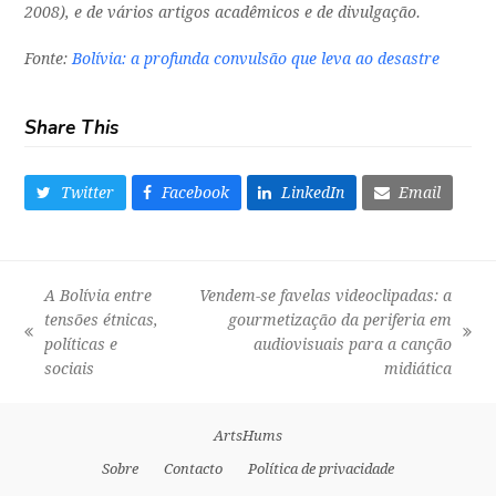
2008), e de vários artigos acadêmicos e de divulgação.
Fonte:
Bolívia: a profunda convulsão que leva ao desastre
Share This
Twitter
Facebook
LinkedIn
Email
A Bolívia entre
Vendem-se favelas videoclipadas: a
tensões étnicas,
gourmetização da periferia em
previous
next
políticas e
audiovisuais para a canção
post:
post:
sociais
midiática
ArtsHums
Sobre
Contacto
Política de privacidade