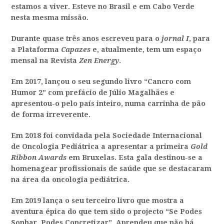
estamos a viver. Esteve no Brasil e em Cabo Verde
nesta mesma missão.
Durante quase três anos escreveu para o
jornal I
, para
a Plataforma
Capazes
e, atualmente, tem um espaço
mensal na Revista
Zen Energy
.
Em 2017, lançou o seu segundo livro “Cancro com
Humor 2” com prefácio de Júlio Magalhães e
apresentou-o pelo país inteiro, numa carrinha de pão
de forma irreverente.
Em 2018 foi convidada pela Sociedade Internacional
de Oncologia Pediátrica a apresentar a primeira
Gold
Ribbon Awards
em Bruxelas. Esta gala destinou-se a
homenagear profissionais de saúde que se destacaram
na área da oncologia pediátrica.
Em 2019 lança o seu terceiro livro que mostra a
aventura épica do que tem sido o projecto “Se Podes
Sonhar, Podes Concretizar”. Aprendeu que não há