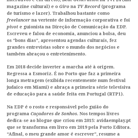
magazine cultural) e o
Giro
na
TV Record
(programa
de turismo e lazer). Trabalhou bastante como
freelancer
na vertente de informação corporativa e foi
pivot
e guionista na Direção de Comunicação da EDP.
Escreveu e falou de economia, anunciou a bolsa, deu
os “bons dias”, apresentou agendas culturais, fez
grandes entrevistas sobre o mundo dos negócios e
também abraçou o entretenimento.
Em 2018 decide inverter a marcha até à origem.
Regressa a Esmoriz. É no Porto que faz a primeira
longa metragem (exibida recentemente num festival
judaico em Miami) e abraça a primeira série televisiva
de educação para a saúde feita em Portugal (RTP1).
Na EDP é o rosto e responsável pelo guião do
programa
Caçadores
d
e
Sonh
os
. Nos tempos livres
dedica-se ao blogue que criou em 2015: avidaemplay.pt
que se transforma em livro em 2019 pela Porto Editora.
“Afinal, o meu grande amor é escrever”, resume a