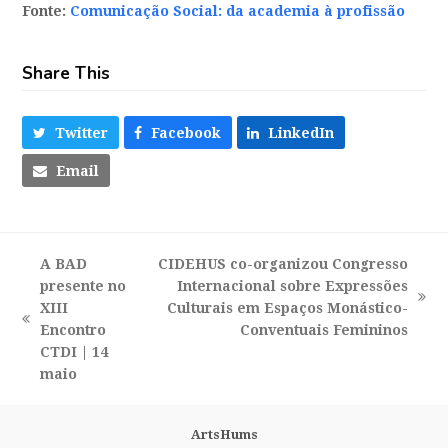
Fonte:
Comunicação Social: da academia à profissão
Share This
Twitter
Facebook
LinkedIn
Email
A BAD
CIDEHUS co-organizou Congresso
presente no
Internacional sobre Expressões
next
XIII
Culturais em Espaços Monástico-
previous
post:
Encontro
Conventuais Femininos
post:
CTDI | 14
maio
ArtsHums