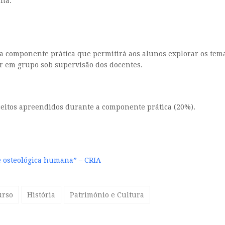
ana.
ma componente prática que permitirá aos alunos explorar os te
ar em grupo sob supervisão dos docentes.
nceitos apreendidos durante a componente prática (20%).
se osteológica humana” – CRIA
urso
História
Património e Cultura