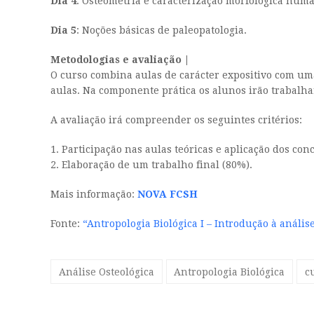
Dia 4
: Osteometria e caracterização morfológica hum
Dia 5
: Noções básicas de paleopatologia.
Metodologias e avaliação |
O curso combina aulas de carácter expositivo com u
aulas. Na componente prática os alunos irão trabalh
A avaliação irá compreender os seguintes critérios:
1. Participação nas aulas teóricas e aplicação dos co
2. Elaboração de um trabalho final (80%).
Mais informação:
NOVA FCSH
Fonte:
“Antropologia Biológica I – Introdução à análi
Análise Osteológica
Antropologia Biológica
c