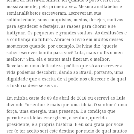
forma de narrá-la. Afinal, foi quando o povo escreveu,
massivamente, pela primeira vez. Mesmo analfabetos e
semianalfabetos escreveram. Escreveram sua
solidariedade, suas conquistas, medos, desejos, motivos
para agradecer e festejar, as razões para chorar e se
indignar. Os pequenos e grandes sonhos. As desilusões e
a confiança no futuro. Abracei o livro em muitos desses
momentos quando, por exemplo, Dalvina diz “queria
saber escrever bonito para você Lula, mais eu fis o meu
melhor.” Sim, ela e tantos mais fizeram o melhor.
Revelaram uma delicadeza poética que só ao escrever a
vida podemos descobrir, dando ao Brasil, portanto, uma
dignidade que a escrita de si pode nos oferecer e da qual
a história deve se servir.
Em minha carta de 09 de abril de 2018 eu escrevi ao Lula
dizendo “o senhor é mais que uma ideia. O senhor é uma
força, uma energia, uma presença. É a condição que
permite as ideias emergirem, o senhor, querido
presidente, é a própria história. E eu sou grata por você
ser (e ter aceito ser) este destino por meio do qual muitos