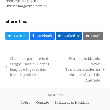
Feed: HH Magazine
Url: hhmagazine.com.br
Share This
Twitter
Facebook
LinkedIn
Email
Chamada para envio de
Estrada do Mundo
artigos: Dossiê “Corpos,
Novo:
previous
tempos e lugares das
Transitoriedades na
next
post:
historiografias”
obra de Abigail de
post:
Andrade
ArtsHums
Sobre
Contacto
Política de privacidade