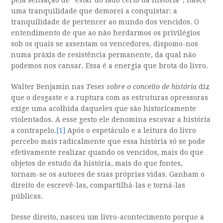
pela sensação de “estar do lado certo da história”, nasce
uma tranquilidade que demorei a conquistar: a
tranquilidade de pertencer ao mundo dos vencidos. O
entendimento de que ao não herdarmos os privilégios
sob os quais se assentam os vencedores, dispomo-nos
numa práxis de resistência permanente, da qual não
podemos nos cansar. Essa é a energia que brota do livro.
Walter Benjamin nas
Teses sobre o conceito de história
diz
que o desgaste e a ruptura com as estruturas opressoras
exige uma acolhida daqueles que são historicamente
violentados. A esse gesto ele denomina escovar a história
a contrapelo.
[1]
Após o espetáculo e a leitura do livro
percebo mais radicalmente que essa história só se pode
efetivamente realizar quando os vencidos, mais do que
objetos de estudo da história, mais do que fontes,
tornam-se os autores de suas próprias vidas. Ganham o
direito de escrevê-las, compartilhá-las e torná-las
públicas.
Desse direito, nasceu um livro-acontecimento porque a