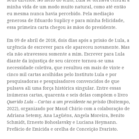
seus direitos. No meio do texto, Lula se tornava central à
minha vida de um modo muito natural, como até então
eu mesma nunca havia percebido. Pela mediação
generosa de Eduardo Suplicy e para minha felicidade,
essa primeira carta chegou às mãos do presidente.
Em 09 de abril de 2018, dois dias após a prisão de Lula, a
urgência de escrever para ele apareceu novamente. Mas
ela não atravessou somente a mim. Escrever para Lula
diante da injustiça de seu cárcere tornou-se uma
necessidade coletiva, que resultou em mais de vinte e
cinco mil cartas acolhidas pelo Instituto Lula e por
pesquisadoras e pesquisadores convencidos de que
pulsava ali uma força histórica singular. Entre essas
inúmeras cartas, quarenta e seis delas compõem o livro
Querido Lula – Cartas a um presidente na prisão
(Boitempo,
2022), organizado por Maud Chirio com a colaboração de
Adriana Setemy, Ana Lagüéns, Angela Moreira, Benito
Schmidt, Ernesto Bohoslavsky e Luciana Heymann.
Prefácio de Emicida e orelha de Conceição Evaristo.