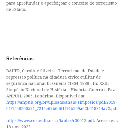
para aprofundar e aperfeiçoar o conceito de terrorismo
de Estado.
Referências
BAUER, Caroline Silveira. Terrorismo de Estado e
repressão política na ditadura cívico-militar de
segurança nacional brasileira (1964-1988). In: XXIII
Simpósio Nacional de História – História: Guerra e Paz –
ANPUH, 2005, Londrina. Disponível em:
https://anpuh.org.br/uploads/anais-simposios/pdf/2019-
01/1548206571_7214a67b6d61f14b269a62b618314a72.pdf
https://www.corteidh.or.cr/tablas/r30012.pdf
. Acesso em:
18 nov. 2023.