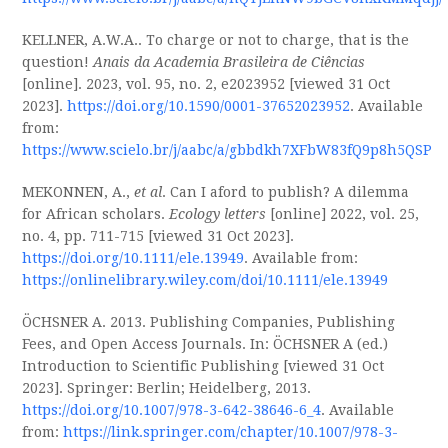
KELLNER, A.W.A.. To charge or not to charge, that is the
question!
Anais da Academia Brasileira de Ciências
[online]. 2023, vol. 95, no. 2, e2023952 [viewed 31 Oct
2023].
https://doi.org/10.1590/0001-37652023952
. Available
from:
https://www.scielo.br/j/aabc/a/gbbdkh7XFbW83fQ9p8h5QSP
MEKONNEN, A.,
et al
. Can I aford to publish? A dilemma
for African scholars.
Ecology letters
[online] 2022, vol. 25,
no. 4, pp. 711-715 [viewed 31 Oct 2023].
https://doi.org/10.1111/ele.13949
. Available from:
https://onlinelibrary.wiley.com/doi/10.1111/ele.13949
ÖCHSNER A. 2013. Publishing Companies, Publishing
Fees, and Open Access Journals. In: ÖCHSNER A (ed.)
Introduction to Scientific Publishing [viewed 31 Oct
2023]. Springer: Berlin; Heidelberg, 2013.
https://doi.org/10.1007/978-3-642-38646-6_4
. Available
from:
https://link.springer.com/chapter/10.1007/978-3-