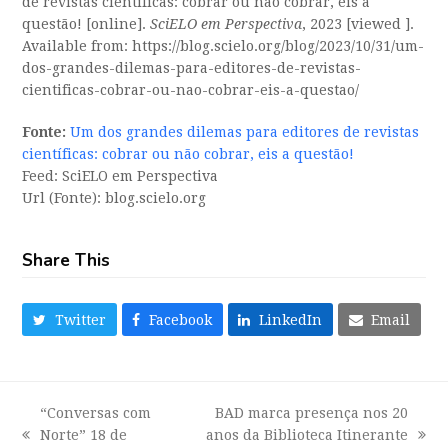
de revistas científicas: cobrar ou não cobrar, eis a
questão! [online].
SciELO em Perspectiva
, 2023 [viewed ].
Available from: https://blog.scielo.org/blog/2023/10/31/um-
dos-grandes-dilemas-para-editores-de-revistas-
cientificas-cobrar-ou-nao-cobrar-eis-a-questao/
Fonte:
Um dos grandes dilemas para editores de revistas
científicas: cobrar ou não cobrar, eis a questão!
Feed: SciELO em Perspectiva
Url (Fonte): blog.scielo.org
Share This
Twitter
Facebook
LinkedIn
Email
“Conversas com
BAD marca presença nos 20
Norte” 18 de
anos da Biblioteca Itinerante
previous
next