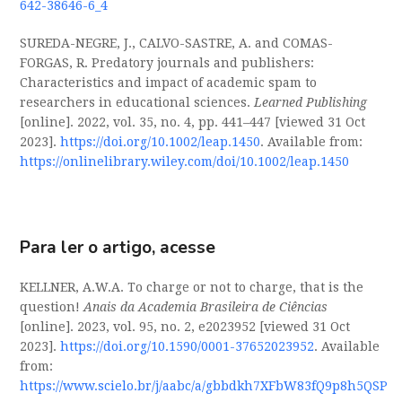
642-38646-6_4
SUREDA-NEGRE, J., CALVO-SASTRE, A. and COMAS-
FORGAS, R. Predatory journals and publishers:
Characteristics and impact of academic spam to
researchers in educational sciences.
Learned Publishing
[online]. 2022, vol. 35, no. 4, pp. 441–447 [viewed 31 Oct
2023].
https://doi.org/10.1002/leap.1450
. Available from:
https://onlinelibrary.wiley.com/doi/10.1002/leap.1450
Para ler o artigo, acesse
KELLNER, A.W.A. To charge or not to charge, that is the
question!
Anais da Academia Brasileira de Ciências
[online]. 2023, vol. 95, no. 2, e2023952 [viewed 31 Oct
2023].
https://doi.org/10.1590/0001-37652023952
. Available
from:
https://www.scielo.br/j/aabc/a/gbbdkh7XFbW83fQ9p8h5QSP