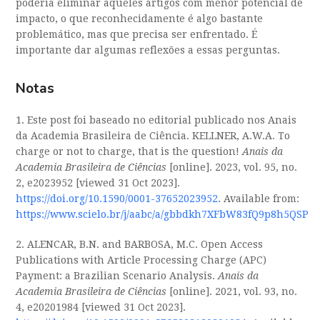
poderia eliminar aqueles artigos com menor potencial de
impacto, o que reconhecidamente é algo bastante
problemático, mas que precisa ser enfrentado. É
importante dar algumas reflexões a essas perguntas.
Notas
1. Este post foi baseado no editorial publicado nos Anais
da Academia Brasileira de Ciência. KELLNER, A.W.A. To
charge or not to charge, that is the question!
Anais da
Academia Brasileira de Ciências
[online]. 2023, vol. 95, no.
2, e2023952 [viewed 31 Oct 2023].
https://doi.org/10.1590/0001-37652023952
. Available from:
https://www.scielo.br/j/aabc/a/gbbdkh7XFbW83fQ9p8h5QSP
2. ALENCAR, B.N. and BARBOSA, M.C. Open Access
Publications with Article Processing Charge (APC)
Payment: a Brazilian Scenario Analysis.
Anais da
Academia Brasileira de Ciências
[online]. 2021, vol. 93, no.
4, e20201984 [viewed 31 Oct 2023].