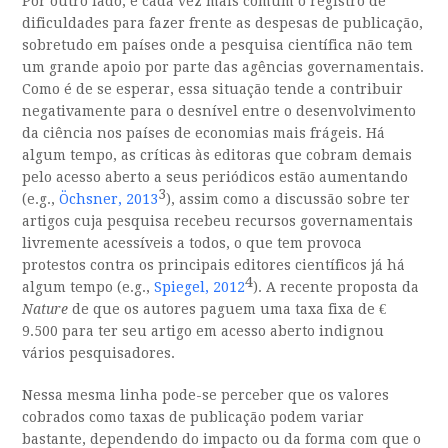
Por outro lado, é cada vez mais comum o registro de
dificuldades para fazer frente as despesas de publicação,
sobretudo em países onde a pesquisa científica não tem
um grande apoio por parte das agências governamentais.
Como é de se esperar, essa situação tende a contribuir
negativamente para o desnível entre o desenvolvimento
da ciência nos países de economias mais frágeis. Há
algum tempo, as críticas às editoras que cobram demais
pelo acesso aberto a seus periódicos estão aumentando
3
(e.g.,
Öchsner, 2013
), assim como a discussão sobre ter
artigos cuja pesquisa recebeu recursos governamentais
livremente acessíveis a todos, o que tem provoca
protestos contra os principais editores científicos já há
4
algum tempo (e.g.,
Spiegel, 2012
). A recente proposta da
Nature
de que os autores paguem uma taxa fixa de €
9.500 para ter seu artigo em acesso aberto indignou
vários pesquisadores.
Nessa mesma linha pode-se perceber que os valores
cobrados como taxas de publicação podem variar
bastante, dependendo do impacto ou da forma com que o