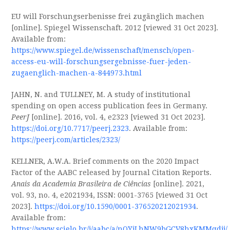
EU will Forschungserbenisse frei zugänglich machen
[online]. Spiegel Wissenschaft. 2012 [viewed 31 Oct 2023].
Available from:
https://www.spiegel.de/wissenschaft/mensch/open-
access-eu-will-forschungsergebnisse-fuer-jeden-
zugaenglich-machen-a-844973.html
JAHN, N. and TULLNEY, M. A study of institutional
spending on open access publication fees in Germany.
PeerJ
[online]. 2016, vol. 4, e2323 [viewed 31 Oct 2023].
https://doi.org/10.7717/peerj.2323
. Available from:
https://peerj.com/articles/2323/
KELLNER, A.W.A. Brief comments on the 2020 Impact
Factor of the AABC released by Journal Citation Reports.
Anais da Academia Brasileira de Ciências
[online]. 2021,
vol. 93, no. 4, e2021934, ISSN: 0001-3765 [viewed 31 Oct
2023].
https://doi.org/10.1590/0001-376520212021934
.
Available from:
https://www.scielo.br/j/aabc/a/nQYjLhNW9bGCV8hxKMMqdjj/