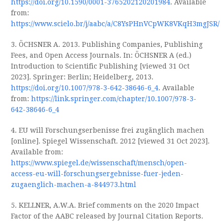
https://doi.org/10.1590/0001-3765202120201984
. Available
from:
https://www.scielo.br/j/aabc/a/C8YsPHnVCpWK8VKqH3mgJSR/
3. ÖCHSNER A. 2013. Publishing Companies, Publishing
Fees, and Open Access Journals. In: ÖCHSNER A (ed.)
Introduction to Scientific Publishing [viewed 31 Oct
2023]. Springer: Berlin; Heidelberg, 2013.
https://doi.org/10.1007/978-3-642-38646-6_4
. Available
from:
https://link.springer.com/chapter/10.1007/978-3-
642-38646-6_4
4. EU will Forschungserbenisse frei zugänglich machen
[online]. Spiegel Wissenschaft. 2012 [viewed 31 Oct 2023].
Available from:
https://www.spiegel.de/wissenschaft/mensch/open-
access-eu-will-forschungsergebnisse-fuer-jeden-
zugaenglich-machen-a-844973.html
5. KELLNER, A.W.A. Brief comments on the 2020 Impact
Factor of the AABC released by Journal Citation Reports.