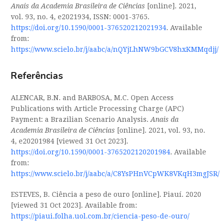
Anais da Academia Brasileira de Ciências
[online]. 2021,
vol. 93, no. 4, e2021934, ISSN: 0001-3765.
https://doi.org/10.1590/0001-376520212021934
. Available
from:
https://www.scielo.br/j/aabc/a/nQYjLhNW9bGCV8hxKMMqdjj/
Referências
ALENCAR, B.N. and BARBOSA, M.C. Open Access
Publications with Article Processing Charge (APC)
Payment: a Brazilian Scenario Analysis.
Anais da
Academia Brasileira de Ciências
[online]. 2021, vol. 93, no.
4, e20201984 [viewed 31 Oct 2023].
https://doi.org/10.1590/0001-3765202120201984
. Available
from:
https://www.scielo.br/j/aabc/a/C8YsPHnVCpWK8VKqH3mgJSR/
ESTEVES, B. Ciência a peso de ouro [online]. Piauí. 2020
[viewed 31 Oct 2023]. Available from:
https://piaui.folha.uol.com.br/ciencia-peso-de-ouro/