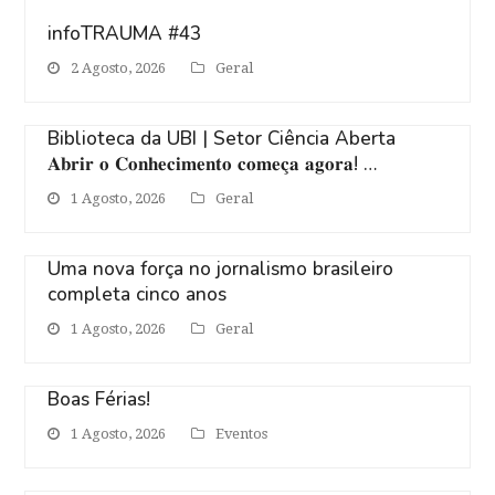
infoTRAUMA #43
2 Agosto, 2026
Geral
Biblioteca da UBI | Setor Ciência Aberta
𝐀𝐛𝐫𝐢𝐫 𝐨 𝐂𝐨𝐧𝐡𝐞𝐜𝐢𝐦𝐞𝐧𝐭𝐨 𝐜𝐨𝐦𝐞𝐜̧𝐚 𝐚𝐠𝐨𝐫𝐚! …
1 Agosto, 2026
Geral
Uma nova força no jornalismo brasileiro
completa cinco anos
1 Agosto, 2026
Geral
Boas Férias!
1 Agosto, 2026
Eventos