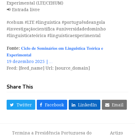
Experimental (LTE/CEHUM)
📢 Entrada livre
#cehum #LTE #linguística #portuguêsdeangola
#investigaçãocientífica #universidadedominho
#linguísticateórica #linguísticaexperimental
Fonte:
𝐂𝐢𝐜𝐥𝐨 𝐝𝐞 𝐒𝐞𝐦𝐢𝐧𝐚́𝐫𝐢𝐨𝐬 𝐞𝐦 𝐋𝐢𝐧𝐠𝐮𝐢́𝐬𝐭𝐢𝐜𝐚 𝐓𝐞𝐨́𝐫𝐢𝐜𝐚 𝐞
𝐄𝐱𝐩𝐞𝐫𝐢𝐦𝐞𝐧𝐭𝐚𝐥
19 dezembro 2025 |…
Feed: [feed_name] Url: [source_domain]
Share This
Twitter
Facebook
LinkedIn
Email
Termina a Presidência Portuguesa do
Artigo