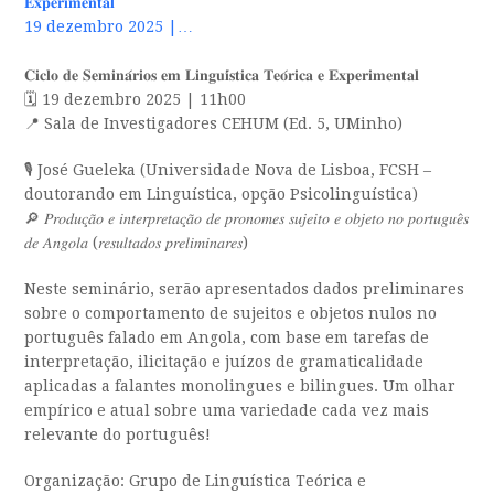
𝐄𝐱𝐩𝐞𝐫𝐢𝐦𝐞𝐧𝐭𝐚𝐥
19 dezembro 2025 |…
𝐂𝐢𝐜𝐥𝐨 𝐝𝐞 𝐒𝐞𝐦𝐢𝐧𝐚́𝐫𝐢𝐨𝐬 𝐞𝐦 𝐋𝐢𝐧𝐠𝐮𝐢́𝐬𝐭𝐢𝐜𝐚 𝐓𝐞𝐨́𝐫𝐢𝐜𝐚 𝐞 𝐄𝐱𝐩𝐞𝐫𝐢𝐦𝐞𝐧𝐭𝐚𝐥
🗓️ 19 dezembro 2025 | 11h00
📍 Sala de Investigadores CEHUM (Ed. 5, UMinho)
🎙️ José Gueleka (Universidade Nova de Lisboa, FCSH –
doutorando em Linguística, opção Psicolinguística)
🔎 𝑃𝑟𝑜𝑑𝑢𝑐̧𝑎̃𝑜 𝑒 𝑖𝑛𝑡𝑒𝑟𝑝𝑟𝑒𝑡𝑎𝑐̧𝑎̃𝑜 𝑑𝑒 𝑝𝑟𝑜𝑛𝑜𝑚𝑒𝑠 𝑠𝑢𝑗𝑒𝑖𝑡𝑜 𝑒 𝑜𝑏𝑗𝑒𝑡𝑜 𝑛𝑜 𝑝𝑜𝑟𝑡𝑢𝑔𝑢𝑒̂𝑠
𝑑𝑒 𝐴𝑛𝑔𝑜𝑙𝑎 (𝑟𝑒𝑠𝑢𝑙𝑡𝑎𝑑𝑜𝑠 𝑝𝑟𝑒𝑙𝑖𝑚𝑖𝑛𝑎𝑟𝑒𝑠)
Neste seminário, serão apresentados dados preliminares
sobre o comportamento de sujeitos e objetos nulos no
português falado em Angola, com base em tarefas de
interpretação, ilicitação e juízos de gramaticalidade
aplicadas a falantes monolingues e bilingues. Um olhar
empírico e atual sobre uma variedade cada vez mais
relevante do português!
Organização: Grupo de Linguística Teórica e