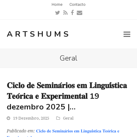
Home
Contacto
Twitter
RSS
Facebook
Email
ARTSHUMS
Geral
𝐂𝐢𝐜𝐥𝐨 𝐝𝐞 𝐒𝐞𝐦𝐢𝐧𝐚́𝐫𝐢𝐨𝐬 𝐞𝐦 𝐋𝐢𝐧𝐠𝐮𝐢́𝐬𝐭𝐢𝐜𝐚
𝐓𝐞𝐨́𝐫𝐢𝐜𝐚 𝐞 𝐄𝐱𝐩𝐞𝐫𝐢𝐦𝐞𝐧𝐭𝐚𝐥 19
dezembro 2025 |…
19 Dezembro, 2025
Geral
Publicado em:
𝐂𝐢𝐜𝐥𝐨 𝐝𝐞 𝐒𝐞𝐦𝐢𝐧𝐚́𝐫𝐢𝐨𝐬 𝐞𝐦 𝐋𝐢𝐧𝐠𝐮𝐢́𝐬𝐭𝐢𝐜𝐚 𝐓𝐞𝐨́𝐫𝐢𝐜𝐚 𝐞