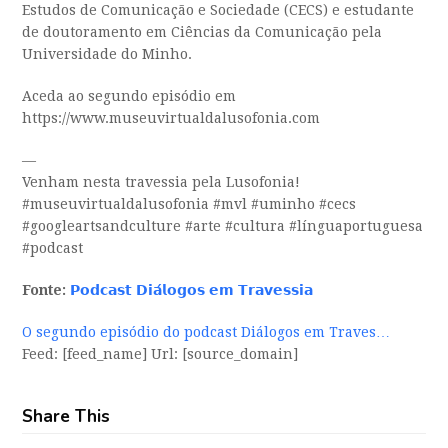
Estudos de Comunicação e Sociedade (CECS) e estudante
de doutoramento em Ciências da Comunicação pela
Universidade do Minho.
Aceda ao segundo episódio em
https://www.museuvirtualdalusofonia.com
—
Venham nesta travessia pela Lusofonia!
#museuvirtualdalusofonia #mvl #uminho #cecs
#googleartsandculture #arte #cultura #línguaportuguesa
#podcast
Fonte:
𝗣𝗼𝗱𝗰𝗮𝘀𝘁 𝗗𝗶𝗮́𝗹𝗼𝗴𝗼𝘀 𝗲𝗺 𝗧𝗿𝗮𝘃𝗲𝘀𝘀𝗶𝗮
O segundo episódio do podcast Diálogos em Traves…
Feed: [feed_name] Url: [source_domain]
Share This