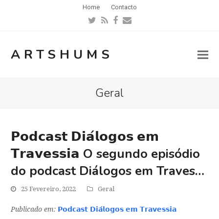
Home
Contacto
Twitter
RSS
Facebook
Email
ARTSHUMS
Geral
𝗣𝗼𝗱𝗰𝗮𝘀𝘁 𝗗𝗶𝗮́𝗹𝗼𝗴𝗼𝘀 𝗲𝗺
𝗧𝗿𝗮𝘃𝗲𝘀𝘀𝗶𝗮 O segundo episódio
do podcast Diálogos em Traves…
25 Fevereiro, 2022
Geral
Publicado em:
𝗣𝗼𝗱𝗰𝗮𝘀𝘁 𝗗𝗶𝗮́𝗹𝗼𝗴𝗼𝘀 𝗲𝗺 𝗧𝗿𝗮𝘃𝗲𝘀𝘀𝗶𝗮