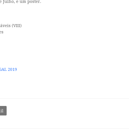
 Julho, e um poster.
veis (VIII)
es
GAL 2019
il