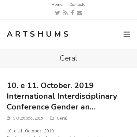
Home
Contacto
Twitter
RSS
Facebook
Email
ARTSHUMS
Geral
10. e 11. October. 2019
International Interdisciplinary
Conference Gender an…
5 Outubro, 2019
Geral
10. e 11. October. 2019