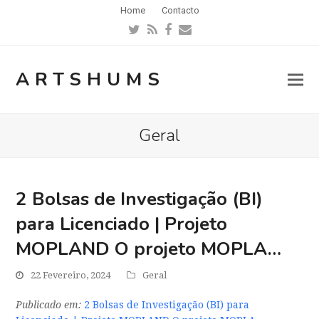
Home
Contacto
Twitter
RSS
Facebook
Email
ARTSHUMS
Geral
2 Bolsas de Investigação (BI)
para Licenciado | Projeto
MOPLAND O projeto MOPLA…
22 Fevereiro, 2024
Geral
Publicado em:
2 Bolsas de Investigação (BI) para