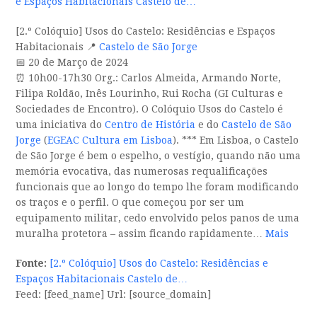
e Espaços Habitacionais Castelo de…
[2.º Colóquio] Usos do Castelo: Residências e Espaços
Habitacionais 📍
Castelo de São Jorge
📅 20 de Março de 2024
⏰ 10h00-17h30 Org.: Carlos Almeida, Armando Norte,
Filipa Roldão, Inês Lourinho, Rui Rocha (GI Culturas e
Sociedades de Encontro). O Colóquio Usos do Castelo é
uma iniciativa do
Centro de História
e do
Castelo de São
Jorge
(
EGEAC Cultura em Lisboa
). *** Em Lisboa, o Castelo
de São Jorge é bem o espelho, o vestígio, quando não uma
memória evocativa, das numerosas requalificações
funcionais que ao longo do tempo lhe foram modificando
os traços e o perfil. O que começou por ser um
equipamento militar, cedo envolvido pelos panos de uma
muralha protetora – assim ficando rapidamente…
Mais
Fonte:
[2.º Colóquio] Usos do Castelo: Residências e
Espaços Habitacionais Castelo de…
Feed: [feed_name] Url: [source_domain]