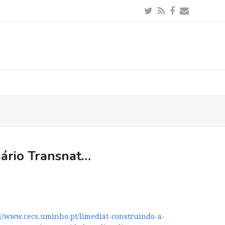
Twitter
RSS
Facebook
Email
nário Transnat…
://www.cecs.uminho.pt/limediat-construindo-a-