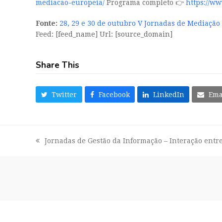
mediacao-europeia/
Programa completo 👉
https://ww
Fonte:
28, 29 e 30 de outubro V Jornadas de Mediaçã
Feed: [feed_name] Url: [source_domain]
Share This
Twitter
Facebook
LinkedIn
Ema
Jornadas de Gestão da Informação – Interação entre
previous
post: