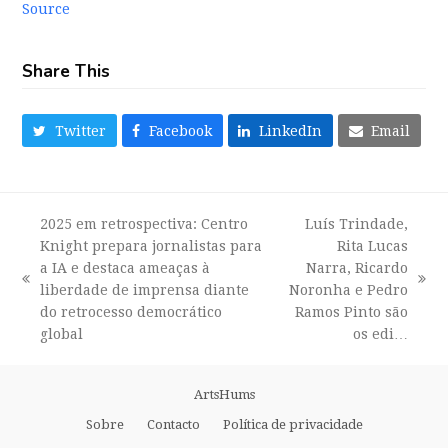
Source
Share This
Twitter
Facebook
LinkedIn
Email
2025 em retrospectiva: Centro
Luís Trindade,
Knight prepara jornalistas para
Rita Lucas
a IA e destaca ameaças à
Narra, Ricardo
previous
next
liberdade de imprensa diante
Noronha e Pedro
post:
post:
do retrocesso democrático
Ramos Pinto são
global
os edi…
ArtsHums
Sobre
Contacto
Política de privacidade