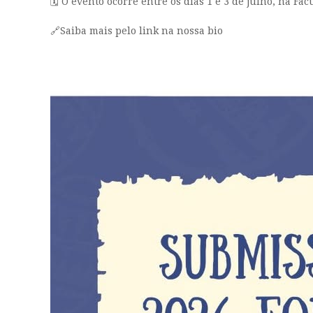
🗓️ O evento ocorre entre os dias 1 e 3 de julho, na F
🔗Saiba mais pelo link na nossa bio