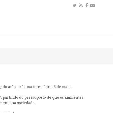
Twitter
RSS
Facebook
Email
do até a próxima terça-feira, 5 de maio.
l”, partindo do pressuposto de que os ambientes
imento na sociedade.