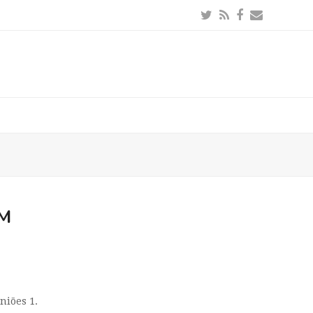
Twitter
RSS
Facebook
Email
EM
niões 1.