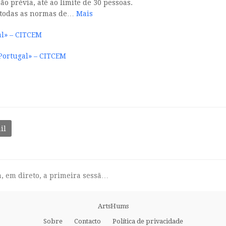
o prévia, até ao limite de 30 pessoas.
e todas as normas de…
Mais
al» – CITCEM
 Portugal» – CITCEM
il
, em direto, a primeira sessã…
ArtsHums
Sobre
Contacto
Política de privacidade