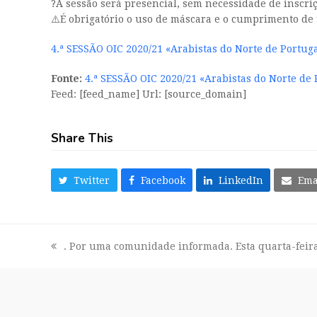
?A sessão será presencial, sem necessidade de inscriçã
⚠️É obrigatório o uso de máscara e o cumprimento d
4.ª SESSÃO OIC 2020/21 «Arabistas do Norte de Portug
Fonte:
4.ª SESSÃO OIC 2020/21 «Arabistas do Norte de
Feed: [feed_name] Url: [source_domain]
Share This
Twitter
Facebook
LinkedIn
Ema
. Por uma comunidade informada. Esta quarta-feira
previous
post: