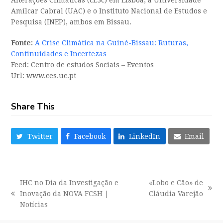
Alterações Climáticas (cE3c) em Lisboa, a Universidade
Amílcar Cabral (UAC) e o Instituto Nacional de Estudos e
Pesquisa (INEP), ambos em Bissau.
Fonte:
A Crise Climática na Guiné-Bissau: Ruturas,
Continuidades e Incertezas
Feed: Centro de estudos Sociais – Eventos
Url: www.ces.uc.pt
Share This
Twitter
Facebook
LinkedIn
Email
IHC no Dia da Investigação e
«Lobo e Cão» de
next
Inovação da NOVA FCSH |
Cláudia Varejão
previous
post:
Notícias
post: