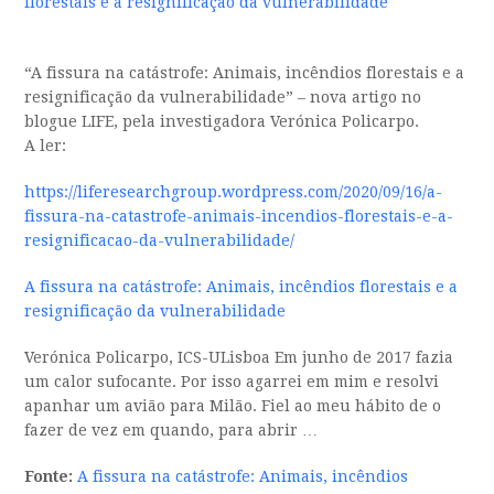
florestais e a resignificação da vulnerabilidade
“A fissura na catástrofe: Animais, incêndios florestais e a
resignificação da vulnerabilidade
” – nova artigo no
blogue LIFE, pela investigadora Verónica Policarpo.
A ler:
https://
liferesearchgrou
p.wordpress.com
/2020/09/16/
a-
fissura-na-cat
astrofe-animais
-incendios-flor
estais-e-a-
resi
gnificacao-da-v
ulnerabilidade/
A fissura na catástrofe: Animais, incêndios florestais e a
resignificação da vulnerabilidade
Verónica Policarpo, ICS-ULisboa Em junho de 2017 fazia
um calor sufocante. Por isso agarrei em mim e resolvi
apanhar um avião para Milão. Fiel ao meu hábito de o
fazer de vez em quando, para abrir …
Fonte:
A fissura na catástrofe: Animais, incêndios