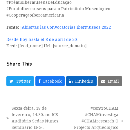
#PrêmioIbermuseusDeEducação
#FundoIbermuseus para o Patrimônio Museológico
#CooperaçãoIberoamericana
Fonte:
¡Abiertas las Convocatorias Ibermuseos 2022
Desde hoy hasta el 8 de abril de 20…
Feed: [feed_name] Url: [source_domain]
Share This
Twitter
Facebook
LinkedIn
Email
Sexta-feira, 18 de
#centroCHAM
fevereiro, 14:30. no ICS-
#CHAMinvestiga
previous
Auditório Sedas Nunes.
#CHAMresearch O
next
post:
Seminário EPG…
Projecto Arqueológico