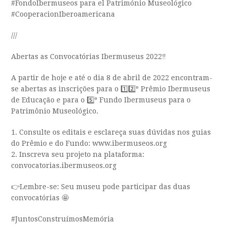
#FondoIbermuseos para el Património Museológico
#CooperacionIberoamericana
///
Abertas as Convocatórias Ibermuseus 2022‼️
A partir de hoje e até o dia 8 de abril de 2022 encontram-
se abertas as inscrições para o 1️⃣2️⃣º Prêmio Ibermuseus
de Educação e para o 5️⃣º Fundo Ibermuseus para o
Patrimônio Museológico.
1. Consulte os editais e esclareça suas dúvidas nos guias
do Prêmio e do Fundo: www.ibermuseos.org
2. Inscreva seu projeto na plataforma:
convocatorias.ibermuseos.org
👉Lembre-se: Seu museu pode participar das duas
convocatórias 🤩
#JuntosConstruímosMemória