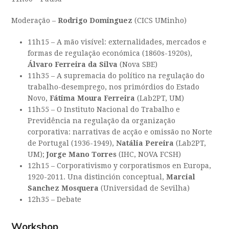
Moderação –
Rodrigo Dominguez
(CICS UMinho)
11h15 – A mão visível: externalidades, mercados e
formas de regulação económica (1860s-1920s),
Álvaro Ferreira da Silva
(Nova SBE)
11h35 – A supremacia do político na regulação do
trabalho-desemprego, nos primórdios do Estado
Novo,
Fátima Moura Ferreira
(Lab2PT, UM)
11h55 – O Instituto Nacional do Trabalho e
Previdência na regulação da organização
corporativa: narrativas de acção e omissão no Norte
de Portugal (1936-1949),
Natália Pereira
(Lab2PT,
UM);
Jorge Mano Torres
(IHC, NOVA FCSH)
12h15 – Corporativismo y corporatismos en Europa,
1920-2011. Una distinción conceptual,
Marcial
Sanchez Mosquera
(Universidad de Sevilha)
12h35 – Debate
Workshop