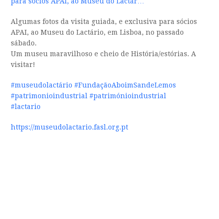
para sócios APAI, ao Museu do Lactár…
Algumas fotos da visita guiada, e exclusiva para sócios
APAI, ao Museu do Lactário, em Lisboa, no passado
sábado.
Um museu maravilhoso e cheio de História/estórias. A
visitar!
#museudolactário
#FundaçãoAboimSandeLemos
#patrimonioindustrial
#patrimónioindustrial
#lactario
https://museudolactario.fasl.org.pt