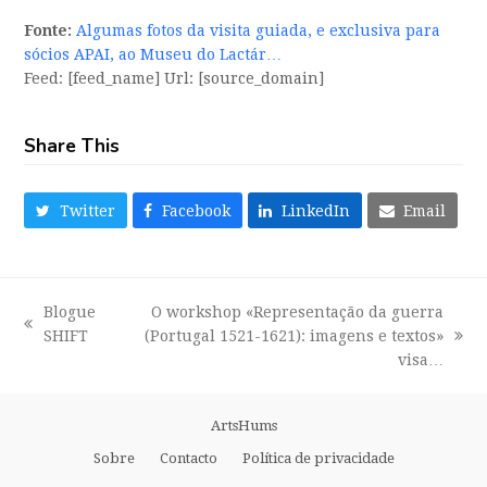
Fonte:
Algumas fotos da visita guiada, e exclusiva para
sócios APAI, ao Museu do Lactár…
Feed: [feed_name] Url: [source_domain]
Share This
Twitter
Facebook
LinkedIn
Email
Blogue
O workshop «Representação da guerra
previous
SHIFT
(Portugal 1521-1621): imagens e textos»
next
post:
visa…
post:
ArtsHums
Sobre
Contacto
Política de privacidade