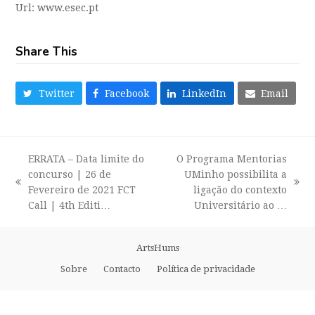
Url: www.esec.pt
Share This
Twitter
Facebook
LinkedIn
Email
ERRATA – Data limite do
O P​rograma Mentorias
concurso | 26 de
UMinho possibilita a
previous
next
Fevereiro de 2021 FCT
ligação do contexto
post:
post:
Call | 4th Editi…
Universitário ao …
ArtsHums
Sobre
Contacto
Política de privacidade