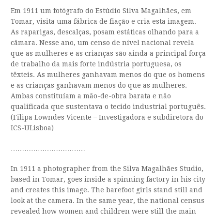
Em 1911 um fotógrafo do Estúdio Silva Magalhães, em
Tomar, visita uma fábrica de fiação e cria esta imagem.
As raparigas, descalças, posam estáticas olhando para a
câmara. Nesse ano, um censo de nível nacional revela
que as mulheres e as crianças são ainda a principal força
de trabalho da mais forte indústria portuguesa, os
têxteis. As mulheres ganhavam menos do que os homens
e as crianças ganhavam menos do que as mulheres.
Ambas constituíam a mão-de-obra barata e não
qualificada que sustentava o tecido industrial português.
(Filipa Lowndes Vicente – Investigadora e subdiretora do
ICS-ULisboa)
……………………………
In 1911 a photographer from the Silva Magalhães Studio,
based in Tomar, goes inside a spinning factory in his city
and creates this image. The barefoot girls stand still and
look at the camera. In the same year, the national census
revealed how women and children were still the main