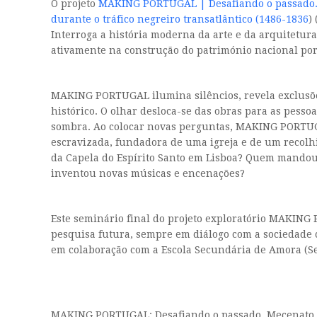
O projeto
MAKING PORTUGAL | Desafiando o passado. M
durante o tráfico negreiro transatlântico (1486-1836
) 
Interroga a história moderna da arte e da arquitetur
ativamente na construção do património nacional por
MAKING PORTUGAL ilumina silêncios, revela exclusões
histórico. O olhar desloca-se das obras para as pesso
sombra. Ao colocar novas perguntas, MAKING PORTUGA
escravizada, fundadora de uma igreja e de um recol
da Capela do Espírito Santo em Lisboa? Quem mando
inventou novas músicas e encenações?
Este seminário final do projeto exploratório MAKING
pesquisa futura, sempre em diálogo com a sociedade c
em colaboração com a Escola Secundária de Amora (Sei
MAKING PORTUGAL: Desafiando o passado. Mecenato e 