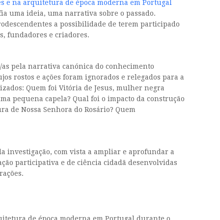
s e na arquitetura de época moderna em Portugal
afia uma ideia, uma narrativa sobre o passado.
frodescendentes a possibilidade de terem participado
s, fundadores e criadores.
s/as pela narrativa canónica do conhecimento
ujos rostos e ações foram ignorados e relegados para a
zados: Quem foi Vitória de Jesus, mulher negra
ma pequena capela? Qual foi o impacto da construção
ura de Nossa Senhora do Rosário? Quem
a investigação, com vista a ampliar e aprofundar a
ção participativa e de ciência cidadã desenvolvidas
rações.
uitetura de época moderna em Portugal durante o