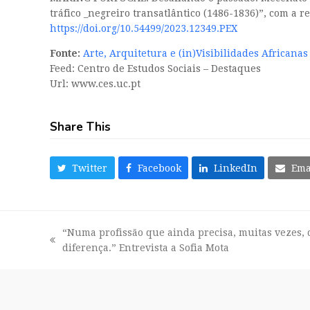
tráfico _negreiro transatlântico (1486-1836)”, com a 
https://doi.org/10.54499/2023.12349.PEX
Fonte:
Arte, Arquitetura e (in)Visibilidades Africana
Feed: Centro de Estudos Sociais – Destaques
Url: www.ces.uc.pt
Share This
Twitter
Facebook
LinkedIn
Ema
“Numa profissão que ainda precisa, muitas vezes, d
previous
diferença.” Entrevista a Sofia Mota
post: