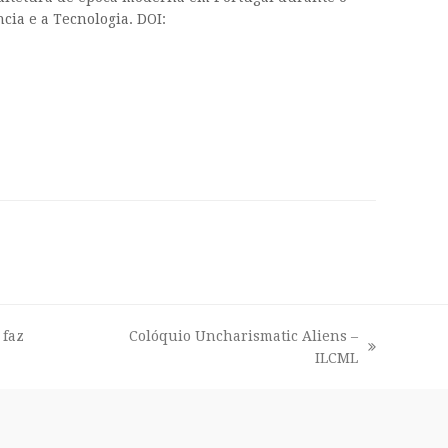
cia e a Tecnologia. DOI:
 faz
Colóquio Uncharismatic Aliens –
next
ILCML
post: