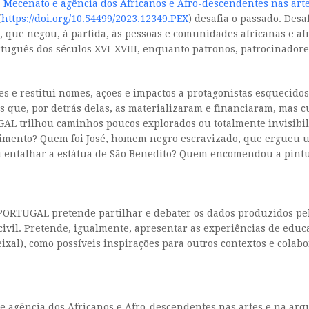
ecenato e agência dos Africanos e Afro-descendentes nas arte
(
https://doi.org/10.54499/2023.12349.PEX
) desafia o passado. Des
a, que negou, à partida, às pessoas e comunidades africanas e a
tuguês dos séculos XVI-XVIII, enquanto patronos, patrocinadore
 e restitui nomes, ações e impactos a protagonistas esquecido
as que, por detrás delas, as materializaram e financiaram, mas c
L trilhou caminhos poucos explorados ou totalmente invisibili
himento? Quem foi José, homem negro escravizado, que ergueu u
u entalhar a estátua de São Benedito? Quem encomendou a pint
 PORTUGAL pretende partilhar e debater os dados produzidos pel
ivil. Pretende, igualmente, apresentar as experiências de educa
xal), como possíveis inspirações para outros contextos e colabo
agência dos Africanos e Afro-descendentes nas artes e na arq