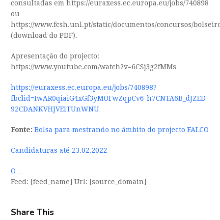
consultadas em https://euraxess.ec.europa.eu/jobs/740898
ou
https://www.fcsh.unl.pt/static/documentos/concursos/bolse
(download do PDF).
Apresentação do projecto:
https://www.youtube.com/watch?v=6CSj3g2fMMs
https://euraxess.ec.europa.eu/jobs/740898?
fbclid=IwAR0qiaiG4xGf3yMOFwZqpCv6-h7CNTA6B_dJZED-
92CDANKVHJVEiTUnWNU
Fonte:
Bolsa para mestrando no âmbito do projecto FALCO
Candidaturas até 23.02.2022
O…
Feed: [feed_name] Url: [source_domain]
Share This