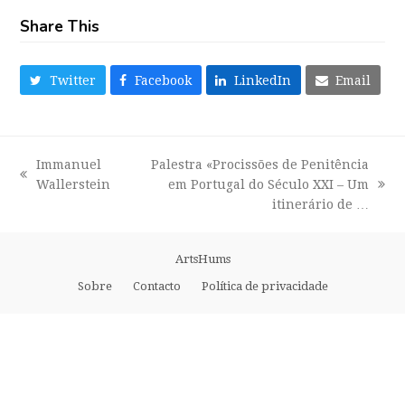
Share This
Twitter
Facebook
LinkedIn
Email
Immanuel
Palestra «Procissões de Penitência
previous
Wallerstein
em Portugal do Século XXI – Um
next
post:
itinerário de …
post:
ArtsHums
Sobre
Contacto
Política de privacidade