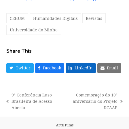
CEHUM
Humanidades Digitais
Revistas
Universidade do Minho
Share This
Twitter
Facebook
LinkedIn
Email
9ª Conferência Luso
Comemoração do 10º
Brasileira de Acesso
aniversário do Projeto
previous
next
Aberto
RCAAP
post:
post:
ArtsHums