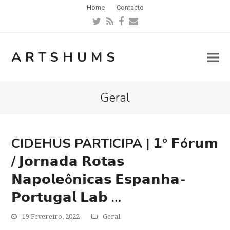
Home
Contacto
Twitter
RSS
Facebook
Email
ARTSHUMS
Geral
CIDEHUS PARTICIPA | 𝟭º 𝗙ó𝗿𝘂𝗺
/ 𝗝𝗼𝗿𝗻𝗮𝗱𝗮 𝗥𝗼𝘁𝗮𝘀
𝗡𝗮𝗽𝗼𝗹𝗲ô𝗻𝗶𝗰𝗮𝘀 𝗘𝘀𝗽𝗮𝗻𝗵𝗮-
𝗣𝗼𝗿𝘁𝘂𝗴𝗮𝗹 𝗟𝗮𝗯 …
19 Fevereiro, 2022
Geral