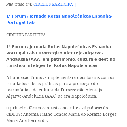
Publicado em:
CIDEHUS PARTICIPA |
𝟭º 𝗙ó𝗿𝘂𝗺 / 𝗝𝗼𝗿𝗻𝗮𝗱𝗮 𝗥𝗼𝘁𝗮𝘀 𝗡𝗮𝗽𝗼𝗹𝗲ô𝗻𝗶𝗰𝗮𝘀 𝗘𝘀𝗽𝗮𝗻𝗵𝗮-
𝗣𝗼𝗿𝘁𝘂𝗴𝗮𝗹 𝗟𝗮𝗯 …
CIDEHUS PARTICIPA |
𝟭º 𝗙ó𝗿𝘂𝗺 / 𝗝𝗼𝗿𝗻𝗮𝗱𝗮 𝗥𝗼𝘁𝗮𝘀 𝗡𝗮𝗽𝗼𝗹𝗲ô𝗻𝗶𝗰𝗮𝘀 𝗘𝘀𝗽𝗮𝗻𝗵𝗮-
𝗣𝗼𝗿𝘁𝘂𝗴𝗮𝗹 𝗟𝗮𝗯 𝗘𝘂𝗿𝗼𝗿𝗿𝗲𝗴𝗶ã𝗼 𝗔𝗹𝗲𝗻𝘁𝗲𝗷𝗼-𝗔𝗹𝗴𝗮𝗿𝘃𝗲-
𝗔𝗻𝗱𝗮𝗹𝘂𝘇𝗶𝗮 (𝗔𝗔𝗔) 𝗲𝗺 𝗽𝗮𝘁𝗿𝗶𝗺ô𝗻𝗶𝗼, 𝗰𝘂𝗹𝘁𝘂𝗿𝗮 𝗲 𝗱𝗲𝘀𝘁𝗶𝗻𝗼
𝘁𝘂𝗿í𝘀𝘁𝗶𝗰𝗼 𝗶𝗻𝘁𝗲𝗹𝗶𝗴𝗲𝗻𝘁𝗲: 𝗥𝗼𝘁𝗮𝘀 𝗡𝗮𝗽𝗼𝗹𝗲ô𝗻𝗶𝗰𝗮𝘀
A Fundação Finnova implementará dois fóruns com os
resultados e boas práticas para a promoção do
patrimônio e da cultura da Eurorregião Alentejo-
Algarve-Andaluzia (AAA) na era Napoleônica.
O primeiro fórum contará com as investigadoras do
CIDEUS: Antónia Fialho Conde; Maria do Rosário Borges;
Maria Ana Bernardo.