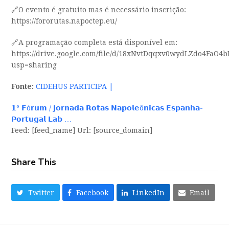
🔗O evento é gratuito mas é necessário inscrição:
https://fororutas.napoctep.eu/
🔗A programação completa está disponível em:
https://drive.google.com/file/d/18xNvtDqqxv0wydLZdo4FaO4
usp=sharing
Fonte:
CIDEHUS PARTICIPA |
𝟭º 𝗙ó𝗿𝘂𝗺 / 𝗝𝗼𝗿𝗻𝗮𝗱𝗮 𝗥𝗼𝘁𝗮𝘀 𝗡𝗮𝗽𝗼𝗹𝗲ô𝗻𝗶𝗰𝗮𝘀 𝗘𝘀𝗽𝗮𝗻𝗵𝗮-
𝗣𝗼𝗿𝘁𝘂𝗴𝗮𝗹 𝗟𝗮𝗯 …
Feed: [feed_name] Url: [source_domain]
Share This
Twitter
Facebook
LinkedIn
Email