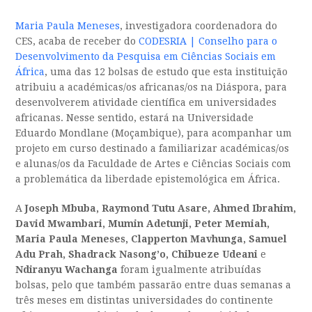
Maria Paula Meneses
, investigadora coordenadora do
CES, acaba de receber do
CODESRIA | Conselho para o
Desenvolvimento da Pesquisa em Ciências Sociais em
África
, uma das 12 bolsas de estudo que esta instituição
atribuiu a académicas/os africanas/os na Diáspora, para
desenvolverem atividade científica em universidades
africanas. Nesse sentido, estará na Universidade
Eduardo Mondlane (Moçambique), para acompanhar um
projeto em curso destinado a familiarizar académicas/os
e alunas/os da Faculdade de Artes e Ciências Sociais com
a problemática da liberdade epistemológica em África.
A
Joseph Mbuba, Raymond Tutu Asare, Ahmed Ibrahim,
David Mwambari, Mumin Adetunji, Peter Memiah,
Maria Paula Meneses, Clapperton Mavhunga, Samuel
Adu Prah, Shadrack Nasong’o, Chibueze Udeani
e
Ndiranyu Wachanga
foram igualmente atribuídas
bolsas, pelo que também passarão entre duas semanas a
três meses em distintas universidades do continente