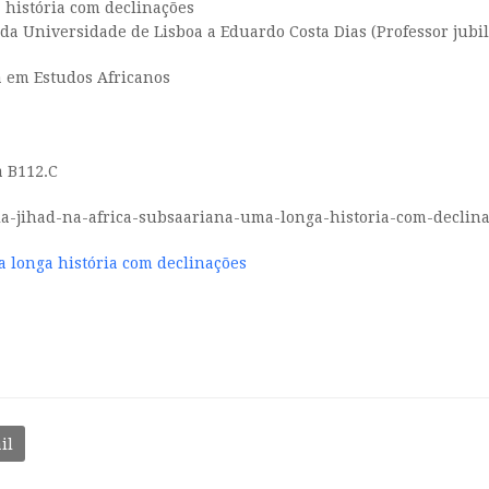
 história com declinações
 Universidade de Lisboa a Eduardo Costa Dias (Professor jubilad
a em Estudos Africanos
a B112.C
encia-jihad-na-africa-subsaariana-uma-longa-historia-com-declina
a longa história com declinações
il