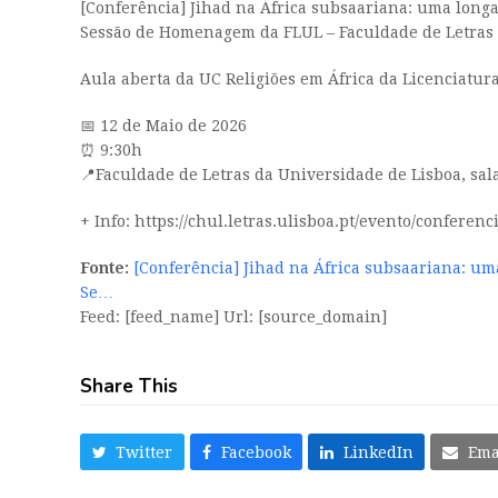
[Conferência] Jihad na África subsaariana: uma longa
Sessão de Homenagem da FLUL – Faculdade de Letras da
Aula aberta da UC Religiões em África da Licenciatur
📅 12 de Maio de 2026
⏰ 9:30h
📍Faculdade de Letras da Universidade de Lisboa, sal
+ Info: https://chul.letras.ulisboa.pt/evento/confer
Fonte:
[Conferência] Jihad na África subsaariana: um
Se…
Feed: [feed_name] Url: [source_domain]
Share This
Twitter
Facebook
LinkedIn
Ema