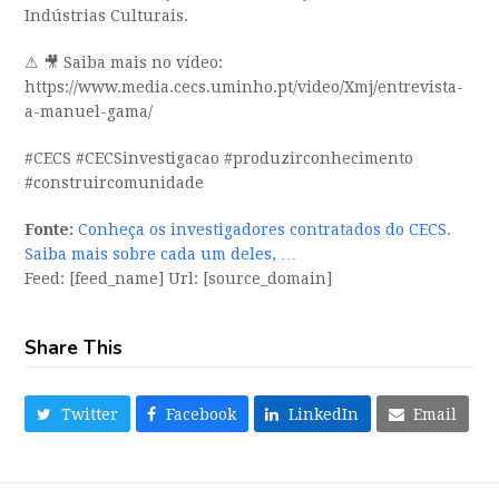
Indústrias Culturais.
⚠ 🎥 Saiba mais no vídeo:
https://www.media.cecs.uminho.pt/video/Xmj/entrevista-
a-manuel-gama/
#CECS #CECSinvestigacao #produzirconhecimento
#construircomunidade
Fonte:
Conheça os investigadores contratados do CECS.
Saiba mais sobre cada um deles, …
Feed: [feed_name] Url: [source_domain]
Share This
Twitter
Facebook
LinkedIn
Email