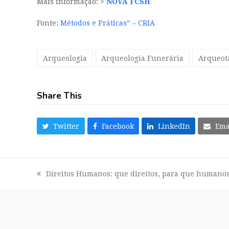
Mais informação:
> NOVA FCSH
Fonte:
Métodos e Práticas” – CRIA
Arqueologia
Arqueologia Funerária
Arqueot
Share This
Twitter
Facebook
LinkedIn
Ema
Direitos Humanos: que direitos, para que humano
previous
post: