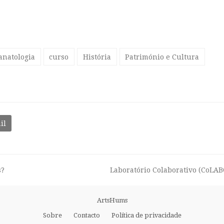
anatologia
curso
História
Património e Cultura
il
s?
Laboratório Colaborativo (CoLAB
next
post:
ArtsHums
Sobre
Contacto
Política de privacidade