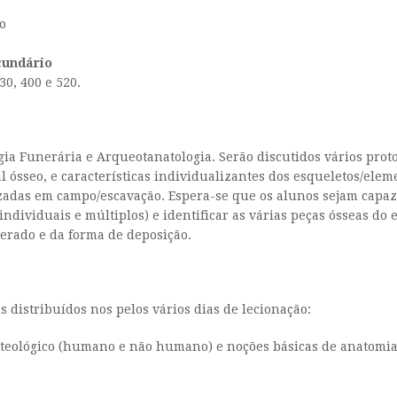
o
cundário
0, 400 e 520.
gia Funerária e Arqueotanatologia. Serão discutidos vários pro
al ósseo, e características individualizantes dos esqueletos/ele
lizadas em campo/escavação. Espera-se que os alunos sejam capaze
(individuais e múltiplos) e identificar as várias peças ósseas do
perado e da forma de deposição.
s distribuídos nos pelos vários dias de lecionação:
teológico (humano e não humano) e noções básicas de anatomia