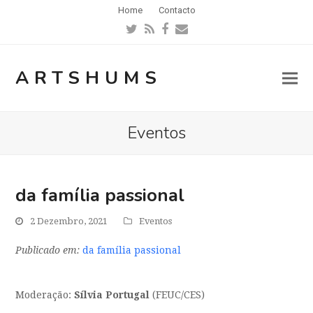
Home
Contacto
Twitter
RSS
Facebook
Email
ARTSHUMS
Eventos
da família passional
2 Dezembro, 2021
Eventos
Publicado em:
da família passional
Moderação:
Sílvia Portugal
(FEUC/CES)