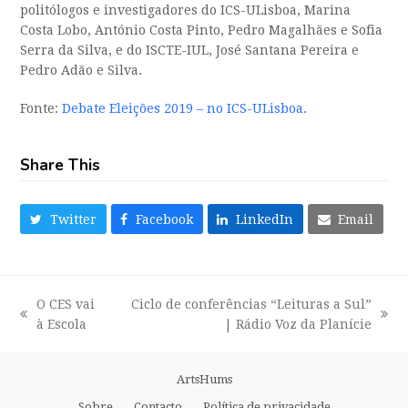
politólogos e investigadores do ICS-ULisboa, Marina
Costa Lobo, António Costa Pinto, Pedro Magalhães e Sofia
Serra da Silva, e do ISCTE-IUL, José Santana Pereira e
Pedro Adão e Silva.
Fonte:
Debate Eleições 2019 – no ICS-ULisboa.
Share This
Twitter
Facebook
LinkedIn
Email
O CES vai
Ciclo de conferências “Leituras a Sul”
previous
next
à Escola
| Rádio Voz da Planície
post:
post:
ArtsHums
Sobre
Contacto
Política de privacidade