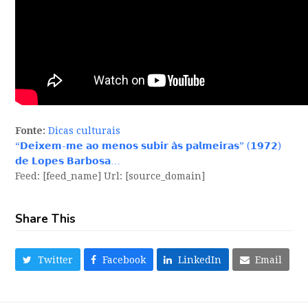
Fonte:
Dicas culturais
“𝗗𝗲𝗶𝘅𝗲𝗺-𝗺𝗲 𝗮𝗼 𝗺𝗲𝗻𝗼𝘀 𝘀𝘂𝗯𝗶𝗿 𝗮̀𝘀 𝗽𝗮𝗹𝗺𝗲𝗶𝗿𝗮𝘀” (𝟭𝟵𝟳𝟮)
𝗱𝗲 𝗟𝗼𝗽𝗲𝘀 𝗕𝗮𝗿𝗯𝗼𝘀𝗮…
Feed: [feed_name] Url: [source_domain]
Share This
Twitter
Facebook
LinkedIn
Email