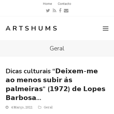
Home
Contacto
Twitter
RSS
Facebook
Email
ARTSHUMS
Geral
Dicas culturais “𝗗𝗲𝗶𝘅𝗲𝗺-𝗺𝗲
𝗮𝗼 𝗺𝗲𝗻𝗼𝘀 𝘀𝘂𝗯𝗶𝗿 𝗮̀𝘀
𝗽𝗮𝗹𝗺𝗲𝗶𝗿𝗮𝘀” (𝟭𝟵𝟳𝟮) 𝗱𝗲 𝗟𝗼𝗽𝗲𝘀
𝗕𝗮𝗿𝗯𝗼𝘀𝗮…
4 Março, 2022
Geral