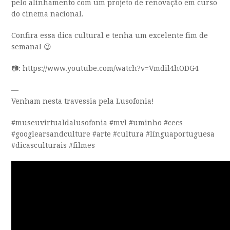
pelo alinhamento com um projeto de renovação em curso
do cinema nacional.
Confira essa dica cultural e tenha um excelente fim de
semana! 😉
📷: https://www.youtube.com/watch?v=Vmdil4hODG4
—
Venham nesta travessia pela Lusofonia!
#museuvirtualdalusofonia #mvl #uminho #cecs
#googlearsandculture #arte #cultura #línguaportuguesa
#dicasculturais #filmes