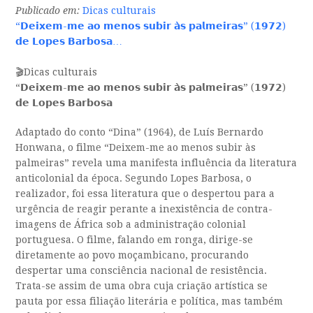
Publicado em:
Dicas culturais
“𝗗𝗲𝗶𝘅𝗲𝗺-𝗺𝗲 𝗮𝗼 𝗺𝗲𝗻𝗼𝘀 𝘀𝘂𝗯𝗶𝗿 𝗮̀𝘀 𝗽𝗮𝗹𝗺𝗲𝗶𝗿𝗮𝘀” (𝟭𝟵𝟳𝟮)
𝗱𝗲 𝗟𝗼𝗽𝗲𝘀 𝗕𝗮𝗿𝗯𝗼𝘀𝗮…
🎬Dicas culturais
“𝗗𝗲𝗶𝘅𝗲𝗺-𝗺𝗲 𝗮𝗼 𝗺𝗲𝗻𝗼𝘀 𝘀𝘂𝗯𝗶𝗿 𝗮̀𝘀 𝗽𝗮𝗹𝗺𝗲𝗶𝗿𝗮𝘀” (𝟭𝟵𝟳𝟮)
𝗱𝗲 𝗟𝗼𝗽𝗲𝘀 𝗕𝗮𝗿𝗯𝗼𝘀𝗮
Adaptado do conto “Dina” (1964), de Luís Bernardo
Honwana, o filme “Deixem-me ao menos subir às
palmeiras” revela uma manifesta influência da literatura
anticolonial da época. Segundo Lopes Barbosa, o
realizador, foi essa literatura que o despertou para a
urgência de reagir perante a inexistência de contra-
imagens de África sob a administração colonial
portuguesa. O filme, falando em ronga, dirige-se
diretamente ao povo moçambicano, procurando
despertar uma consciência nacional de resistência.
Trata-se assim de uma obra cuja criação artística se
pauta por essa filiação literária e política, mas também