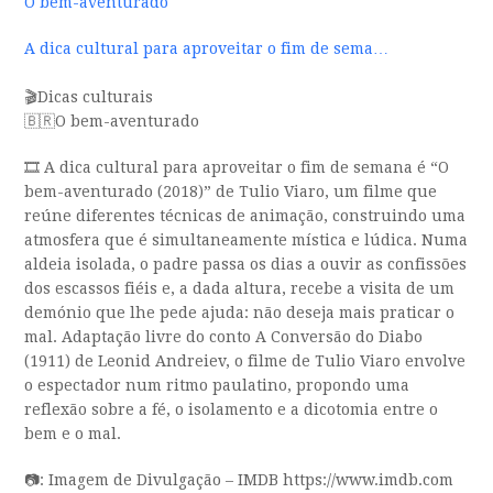
O bem-aventurado
A dica cultural para aproveitar o fim de sema…
🎬Dicas culturais
🇧🇷O bem-aventurado
🎞️ A dica cultural para aproveitar o fim de semana é “O
bem-aventurado (2018)” de Tulio Viaro, um filme que
reúne diferentes técnicas de animação, construindo uma
atmosfera que é simultaneamente mística e lúdica. Numa
aldeia isolada, o padre passa os dias a ouvir as confissões
dos escassos fiéis e, a dada altura, recebe a visita de um
demónio que lhe pede ajuda: não deseja mais praticar o
mal. Adaptação livre do conto A Conversão do Diabo
(1911) de Leonid Andreiev, o filme de Tulio Viaro envolve
o espectador num ritmo paulatino, propondo uma
reflexão sobre a fé, o isolamento e a dicotomia entre o
bem e o mal.
📷: Imagem de Divulgação – IMDB https://www.imdb.com