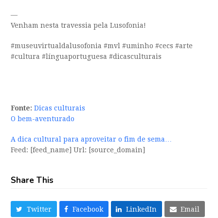
—
Venham nesta travessia pela Lusofonia!
#museuvirtualdalusofonia #mvl #uminho #cecs #arte
#cultura #línguaportuguesa #dicasculturais
Fonte:
Dicas culturais
O bem-aventurado
A dica cultural para aproveitar o fim de sema…
Feed: [feed_name] Url: [source_domain]
Share This
Twitter
Facebook
LinkedIn
Email