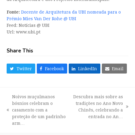
Fonte:
Docente de Arquitetura da UBI nomeada para o
Prémio Mies Van Der Rohe @ UBI
Feed: Notícias @ UBI
Url: www.ubi.pt
Share This
Twitter
Facebook
LinkedIn
Email
Noivos muçulmanos
Descubra mais sobre as
bósnios celebram o
tradições no Ano Novo
next
casamento com a
Chinês, celebrando a
previous
post:
proteção de um padrinho
entrada no An…
post:
arm…