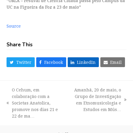
“ORLA – Festival de Ciência Cidadã passa pelo Campus da
UC na Figueira da Foz a 23 de maio”
Source
Share This
Twitter
Facebook
LinkedIn
Email
O Cehum, em
Amanhã, 20 de maio, o
colaboração com a
Grupo de Investigação
next
Societas Anatolica,
em Etnomusicologia e
previous
post:
promove nos dias 21 e
Estudos em Mús…
post:
22 de ma…