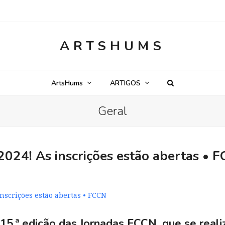
ARTSHUMS
ArtsHums
ARTIGOS
Geral
24! As inscrições estão abertas • 
scrições estão abertas • FCCN
 15.ª edição das
Jornadas FCCN
, que se real