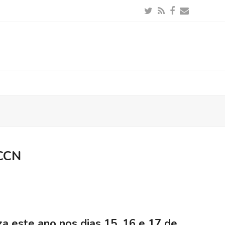
Twitter
RSS
Facebook
Email
FCCN
iza este ano nos dias 15, 16 e 17 de