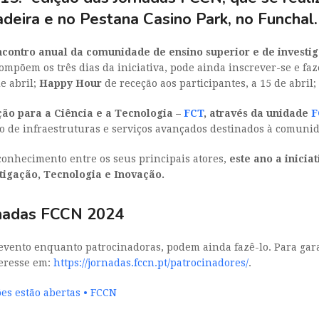
deira e no Pestana Casino Park, no Funchal.
contro anual da comunidade de ensino superior e de investi
mpõem os três dias da iniciativa, pode ainda inscrever-se e faze
e abril;
Happy Hour
de receção aos participantes, a 15 de abril;
ão para a Ciência e a Tecnologia –
FCT
, através da unidade
F
o de infraestruturas e serviços avançados destinados à comunid
 conhecimento entre os seus principais atores,
este ano a inicia
tigação, Tecnologia e Inovação.
rnadas FCCN 2024
ento enquanto patrocinadoras, podem ainda fazê-lo. Para garan
teresse em:
https://jornadas.fccn.pt/patrocinadores/
.
es estão abertas • FCCN