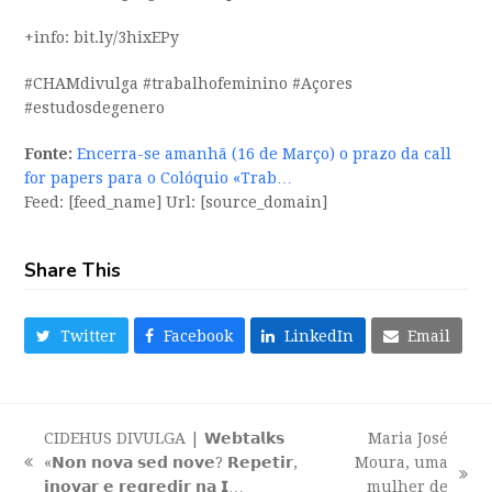
+info: bit.ly/3hixEPy
#CHAMdivulga #trabalhofeminino #Açores
#estudosdegenero
Fonte:
Encerra-se amanhã (16 de Março) o prazo da call
for papers para o Colóquio «Trab…
Feed: [feed_name] Url: [source_domain]
Share This
Twitter
Facebook
LinkedIn
Email
CIDEHUS DIVULGA | 𝗪𝗲𝗯𝘁𝗮𝗹𝗸𝘀
Maria José
«𝗡𝗼𝗻 𝗻𝗼𝘃𝗮 𝘀𝗲𝗱 𝗻𝗼𝘃𝗲? 𝗥𝗲𝗽𝗲𝘁𝗶𝗿,
Moura, uma
previous
next
𝗶𝗻𝗼𝘃𝗮𝗿 𝗲 𝗿𝗲𝗴𝗿𝗲𝗱𝗶𝗿 𝗻𝗮 𝗜…
mulher de