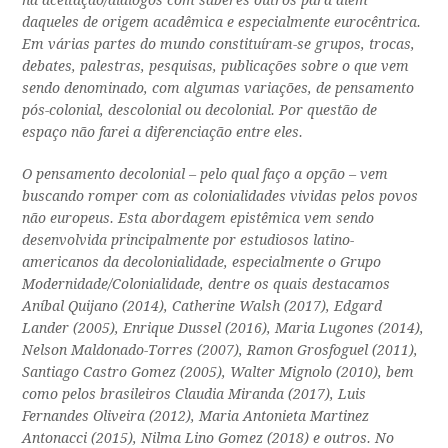
na aceitação/diálogos com saberes outros para além
daqueles de origem acadêmica e especialmente eurocêntrica.
Em várias partes do mundo constituíram-se grupos, trocas,
debates, palestras, pesquisas, publicações sobre o que vem
sendo denominado, com algumas variações, de pensamento
pós-colonial, descolonial ou decolonial. Por questão de
espaço não farei a diferenciação entre eles.
O pensamento decolonial – pelo qual faço a opção – vem
buscando romper com as colonialidades vividas pelos povos
não europeus. Esta abordagem epistêmica vem sendo
desenvolvida principalmente por estudiosos latino-
americanos da decolonialidade, especialmente o Grupo
Modernidade/Colonialidade, dentre os quais destacamos
Aníbal Quijano (2014), Catherine Walsh (2017), Edgard
Lander (2005), Enrique Dussel (2016), Maria Lugones (2014),
Nelson Maldonado-Torres (2007), Ramon Grosfoguel (2011),
Santiago Castro Gomez (2005), Walter Mignolo (2010), bem
como pelos brasileiros Claudia Miranda (2017), Luis
Fernandes Oliveira (2012), Maria Antonieta Martinez
Antonacci (2015), Nilma Lino Gomez (2018) e outros. No