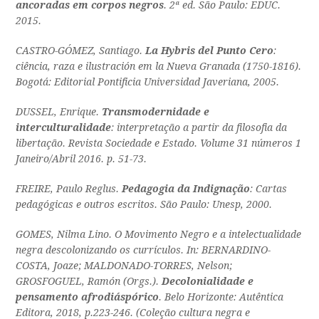
ancoradas em corpos negros
. 2ª ed. São Paulo: EDUC.
2015.
CASTRO-GÓMEZ, Santiago.
La Hybris del Punto Cero
:
ciência, raza e ilustración em la Nueva Granada (1750-1816).
Bogotá: Editorial Pontificia Universidad Javeriana, 2005.
DUSSEL, Enrique.
Transmodernidade e
interculturalidade
: interpretação a partir da filosofia da
libertação. Revista Sociedade e Estado. Volume 31 números 1
Janeiro/Abril 2016. p. 51-73.
FREIRE, Paulo Reglus.
Pedagogia da Indignação
: Cartas
pedagógicas e outros escritos. São Paulo: Unesp, 2000.
GOMES, Nilma Lino. O Movimento Negro e a intelectualidade
negra descolonizando os currículos. In: BERNARDINO-
COSTA, Joaze; MALDONADO-TORRES, Nelson;
GROSFOGUEL, Ramón (Orgs.).
Decolonialidade e
pensamento afrodiáspórico
. Belo Horizonte: Autêntica
Editora, 2018, p.223-246. (Coleção cultura negra e