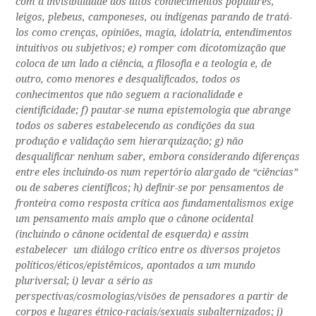
com a invisibilidade dos ditos conhecimentos populares,
leigos, plebeus, camponeses, ou indígenas parando de tratá-
los como crenças, opiniões, magia, idolatria, entendimentos
intuitivos ou subjetivos; e) romper com dicotomização que
coloca de um lado a ciência, a filosofia e a teologia e, de
outro, como menores e desqualificados, todos os
conhecimentos que não seguem a racionalidade e
cientificidade; f) pautar-se numa epistemologia que abrange
todos os saberes estabelecendo as condições da sua
produção e validação sem hierarquização; g) não
desqualificar nenhum saber, embora considerando diferenças
entre eles incluindo-os num repertório alargado de “ciências”
ou de saberes científicos; h) definir-se por pensamentos de
fronteira como resposta crítica aos fundamentalismos exige
um pensamento mais amplo que o cânone ocidental
(incluindo o cânone ocidental de esquerda) e assim
estabelecer um diálogo crítico entre os diversos projetos
políticos/éticos/epistêmicos, apontados a um mundo
pluriversal; i) levar a sério as
perspectivas/cosmologias/visões de pensadores a partir de
corpos e lugares étnico-raciais/sexuais subalternizados; j)