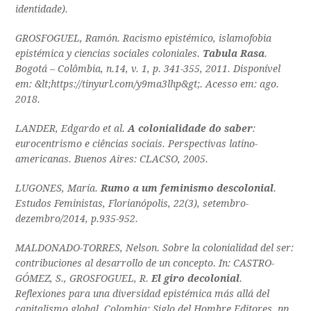
identidade).
GROSFOGUEL, Ramón. Racismo epistémico, islamofobia
epistémica y ciencias sociales coloniales.
Tabula Rasa
.
Bogotá – Colômbia, n.14, v. 1, p. 341-355, 2011. Disponível
em: &lt;https://tinyurl.com/y9ma3lhp&gt;. Acesso em: ago.
2018.
LANDER, Edgardo et al.
A colonialidade do saber
:
eurocentrismo e ciências sociais. Perspectivas latino-
americanas. Buenos Aires: CLACSO, 2005.
LUGONES, María.
Rumo a um feminismo descolonial
.
Estudos Feministas, Florianópolis, 22(3), setembro-
dezembro/2014, p.935-952.
MALDONADO-TORRES, Nelson. Sobre la colonialidad del ser:
contribuciones al desarrollo de un concepto. In: CASTRO-
GÓMEZ, S., GROSFOGUEL, R.
El giro decolonial
.
Reflexiones para una diversidad epistémica más allá del
capitalismo global. Colombia: Siglo del Hombre Editores, pp.