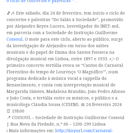
o ciclo de concertos e palestras “…
🎵🎶 Este sábado, dia 24 de fevereiro, tem início o ciclo de
concertos e palestras “Do Salão à Sociedade”, promovido
por Alejandro Reyes-Lucero, investigador do INET-md,
em parceria com a Sociedade de Instrução Guilherme
Cossoul
. O mote para este ciclo, aberto ao público, surge
da investigação de Alejandro em torno dos salões
musicais e do papel de Emma dos Santos Fonseca na
divulgação musical em Lisboa, entre 1897 e 1933. 👉 O
primeiro concerto-tertúlia evoca os “Cantos do Carnaval
Florentino do tempo de Lourenço ‘O Magnífico’”, num
programa dedicado à música vocal a cappella do
Renascimento, e conta com interpretação musical de
Margarida Simões, Madalena Brandão, João Pedro Afonso
e João Costa, e tertúlia entre os músicos, o público e a
musicóloga Cláudia Sousa (CESEM). 📅 24 fevereiro 2024
⏰ 19h00
📍 COSSOUL – Sociedade de Instrução Guilherme Cossoul
| Rua Nova da Piedade, n.º 66 – 1200-299 Lisboa
ℹ Mais informações em:
http://tinyurl.com/Carnaval-