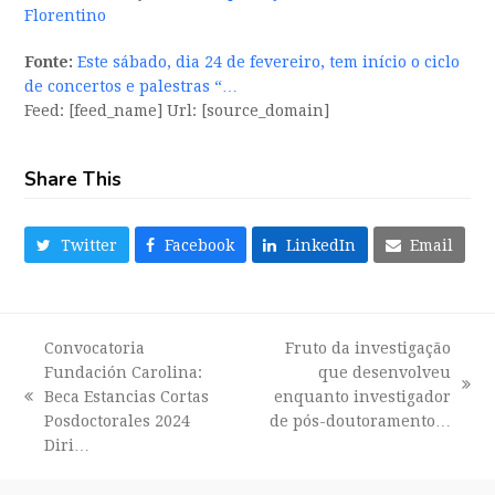
Florentino
Fonte:
Este sábado, dia 24 de fevereiro, tem início o ciclo
de concertos e palestras “…
Feed: [feed_name] Url: [source_domain]
Share This
Twitter
Facebook
LinkedIn
Email
Convocatoria
Fruto da investigação
Fundación Carolina:
que desenvolveu
next
Beca Estancias Cortas
enquanto investigador
previous
post:
Posdoctorales 2024
de pós-doutoramento…
post:
Diri…