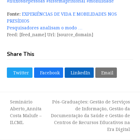
#fluxosdepessoas
#sistemaprisional
#mobilidade
Fonte:
EXPERIÊNCIAS DE VIDA E MOBILIDADES NOS
PRESÍDIOS
Pesquisadores analisam o modo …
Feed: [feed_name] Url: [source_domain]
Share This
Twitter
Facebook
LinkedIn
Email
Seminário
Pós-Graduações: Gestão de Serviços
Aberto_Annita
de Informação, Gestão da
previous
Costa Malufe –
Documentação da Saúde e Gestão de
next
post:
ILCML
Centros de Recursos Educativos na
post:
Era Digital