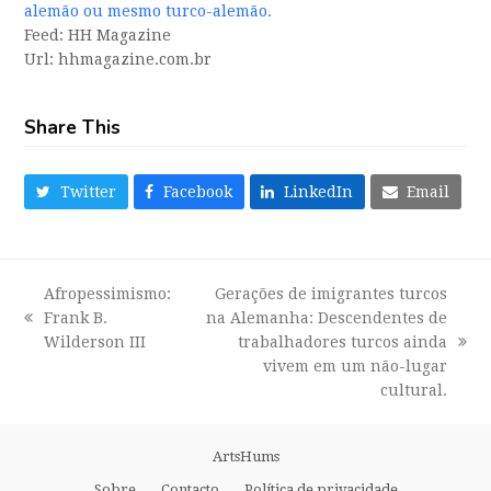
alemão ou mesmo turco-alemão.
Feed: HH Magazine
Url: hhmagazine.com.br
Share This
Twitter
Facebook
LinkedIn
Email
Afropessimismo:
Gerações de imigrantes turcos
Frank B.
na Alemanha: Descendentes de
previous
Wilderson III
trabalhadores turcos ainda
post:
next
vivem em um não-lugar
post:
cultural.
ArtsHums
Sobre
Contacto
Política de privacidade