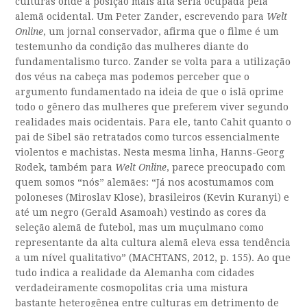
culturas onde a posição mais alta seria ocupada pela
alemã ocidental. Um Peter Zander, escrevendo para
Welt
Online
, um jornal conservador, afirma que o filme é um
testemunho da condição das mulheres diante do
fundamentalismo turco. Zander se volta para a utilização
dos véus na cabeça mas podemos perceber que o
argumento fundamentado na ideia de que o islã oprime
todo o gênero das mulheres que preferem viver segundo
realidades mais ocidentais. Para ele, tanto Cahit quanto o
pai de Sibel são retratados como turcos essencialmente
violentos e machistas. Nesta mesma linha, Hanns-Georg
Rodek, também para
Welt Online
, parece preocupado com
quem somos “nós” alemães: “Já nos acostumamos com
poloneses (Miroslav Klose), brasileiros (Kevin Kuranyi) e
até um negro (Gerald Asamoah) vestindo as cores da
seleção alemã de futebol, mas um muçulmano como
representante da alta cultura alemã eleva essa tendência
a um nível qualitativo” (MACHTANS, 2012, p. 155). Ao que
tudo indica a realidade da Alemanha com cidades
verdadeiramente cosmopolitas cria uma mistura
bastante heterogênea entre culturas em detrimento de