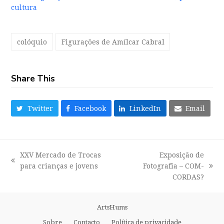
cultura
colóquio
Figurações de Amílcar Cabral
Share This
Twitter
Facebook
LinkedIn
Email
XXV Mercado de Trocas
Exposição de
previous
para crianças e jovens
Fotografia – COM-
next
post:
CORDAS?
post:
ArtsHums
Sobre
Contacto
Política de privacidade