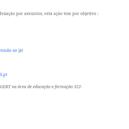
xação por assuntos, esta ação tem por objetivo :
vendo-se já
!
d.pt
 DGERT na área de educação e formação 322-