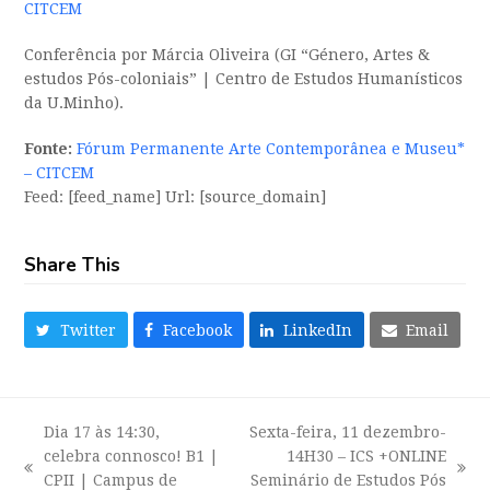
CITCEM
Conferência por Márcia Oliveira (GI “Género, Artes &
estudos Pós-coloniais” | Centro de Estudos Humanísticos
da U.Minho).
Fonte:
Fórum Permanente Arte Contemporânea e Museu*
– CITCEM
Feed: [feed_name] Url: [source_domain]
Share This
Twitter
Facebook
LinkedIn
Email
Dia 17 às 14:30,
Sexta-feira, 11 dezembro-
celebra connosco! B1 |
14H30 – ICS +ONLINE
previous
next
CPII | Campus de
Seminário de Estudos Pós