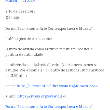
Museu* – CITCEM
?
16 de dezembro
⌚️
14h30
Fórum Permanente Arte Contemporânea e Museu*
Publicações de Artistas #02
O livro de artista como arquivo feminista: poética e
política da intimidade
Conferência por Márcia Oliveira (GI “Género, Artes &
estudos Pós-coloniais” | Centro de Estudos Humanísticos
da U.Minho)
Zoom:
https://videoconf-colibri.zoom.us/j/81562874542…
+ info:
https://citcem.org/evento/470
Fórum Permanente Arte Contemporânea e Museu* –