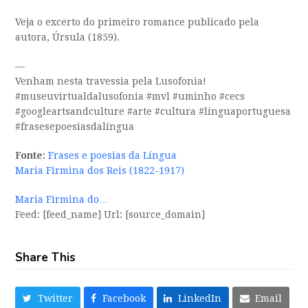
Veja o excerto do primeiro romance publicado pela
autora, Úrsula (1859).
—
Venham nesta travessia pela Lusofonia!
#museuvirtualdalusofonia #mvl #uminho #cecs
#googleartsandculture #arte #cultura #línguaportuguesa
#frasesepoesiasdalíngua
Fonte:
Frases e poesias da Língua
Maria Firmina dos Reis (1822-1917)
Maria Firmina do…
Feed: [feed_name] Url: [source_domain]
Share This
Twitter
Facebook
LinkedIn
Email