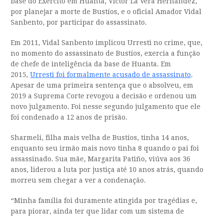
base do Exército em Huanta, Víctor La Vera Hernández,
por planejar a morte de Bustíos, e o oficial Amador Vidal
Sanbento, por participar do assassinato.
Em 2011, Vidal Sanbento implicou Urresti no crime, que,
no momento do assassinato de Bustíos, exercia a função
de chefe de inteligência da base de Huanta. Em
2015,
Urresti foi formalmente acusado de assassinato
.
Apesar de uma primeira sentença que o absolveu, em
2019 a Suprema Corte revogou a decisão e ordenou um
novo julgamento. Foi nesse segundo julgamento que ele
foi condenado a 12 anos de prisão.
Sharmelí, filha mais velha de Bustíos, tinha 14 anos,
enquanto seu irmão mais novo tinha 8 quando o pai foi
assassinado. Sua mãe, Margarita Patiño, viúva aos 36
anos, liderou a luta por justiça até 10 anos atrás, quando
morreu sem chegar a ver a condenação.
“Minha família foi duramente atingida por tragédias e,
para piorar, ainda ter que lidar com um sistema de