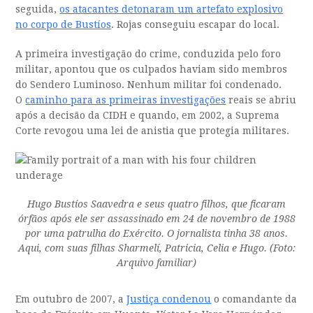
seguida,
os atacantes detonaram um artefato explosivo
no corpo de Bustíos
. Rojas conseguiu escapar do local.
A primeira investigação do crime, conduzida pelo foro
militar, apontou que os culpados haviam sido membros
do Sendero Luminoso. Nenhum militar foi condenado.
O
caminho para as primeiras investigações
reais se abriu
após a decisão da CIDH e quando, em 2002, a Suprema
Corte revogou uma lei de anistia que protegia militares.
Hugo Bustíos Saavedra e seus quatro filhos, que ficaram
órfãos após ele ser assassinado em 24 de novembro de 1988
por uma patrulha do Exército. O jornalista tinha 38 anos.
Aqui, com suas filhas Sharmelí, Patricia, Celia e Hugo. (Foto:
Arquivo familiar)
Em outubro de 2007, a
Justiça condenou
o comandante da